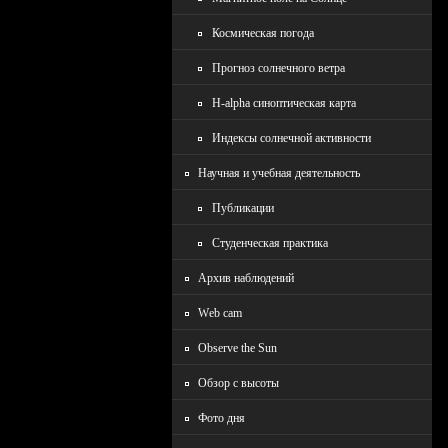
Космическая погода
Прогноз солнечного ветра
H-alpha синоптическая карта
Индексы солнечной активности
Научная и учебная деятельность
Публикации
Студенческая практика
Архив наблюдений
Wеb cam
Observe the Sun
Обзор с высоты
Фото дня