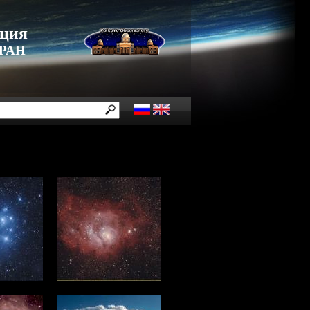
нция
 РАН