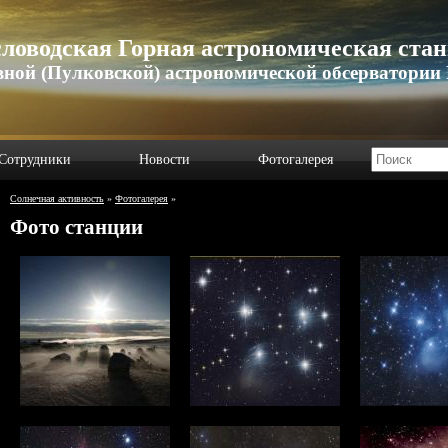
ловодская Горная астрономическая ста
вной (Пулковской) астрономической обсерватории
Сотрудники
Новости
Фотогалерея
Солнечная активность
»
Фотогалерея
»
Фото станции