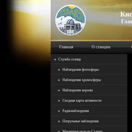
Кис
Гла
Главная
О станции
Служба солнца
Наблюдения фотосферы
Наблюдения хромосферы
Наблюдения короны
Сводная карта активности
Радионаблюдения
Патрульные наблюдения
Магнитное поле на Солнце