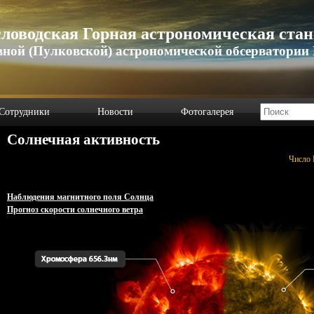
ловодская Горная астрономическая ста
вной (Пулковской) астрономической обсерватории
Сотрудники
Новости
Фотогалерея
Солнечная активность
Число 
Наблюдения магнитного поля Солнца
Прогноз скорости солнечного ветра