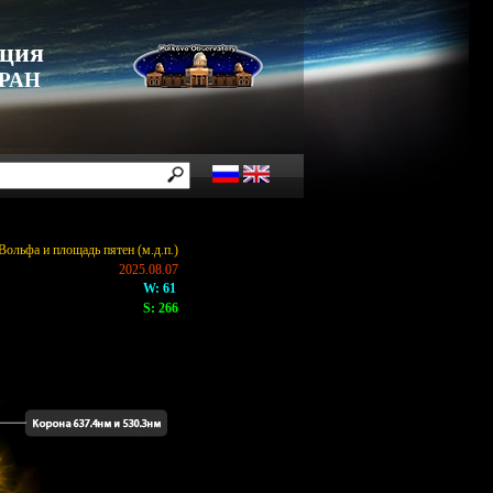
нция
 РАН
Вольфа и площадь пятен (м.д.п.)
2025.08.07
W: 61
S: 266