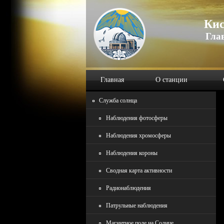
Кис
Гла
Главная
О станции
Служба солнца
Наблюдения фотосферы
Наблюдения хромосферы
Наблюдения короны
Сводная карта активности
Радионаблюдения
Патрульные наблюдения
Магнитное поле на Солнце