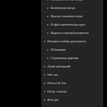
Космическая погода
Прогноз солнечного ветра
H-alpha синоптическая карта
Индексы солнечной активности
Научная и учебная деятельность
Публикации
Студенческая практика
Архив наблюдений
Wеb cam
Observe the Sun
Обзор с высоты
Фото дня